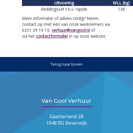
Uitvoering
WLL (kg)
Reddingsset t.b.v. rapide
136
Meer informatie of advies nodig? Neem
contact op met één van onze werknemers via
0251 29 19 19,
verhuur@vangool.nl
of
vul het
contactformulier
in op onze website.
Terug naar boven
Van Gool Verhuur
Gaasterland 2B
1948 RG Beverwijk