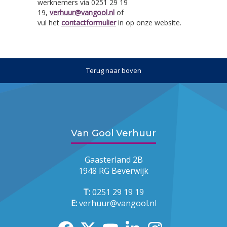
werknemers via 0251 29 19
19,
verhuur@vangool.nl
of
vul het
contactformulier
in op onze website.
Terug naar boven
Van Gool Verhuur
Gaasterland 2B
1948 RG Beverwijk
T:
0251 29 19 19
E:
verhuur@vangool.nl