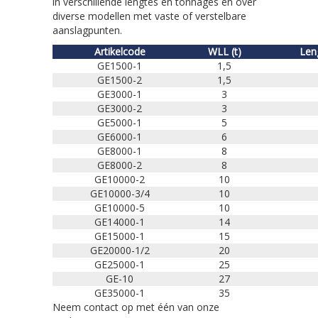
in verschillende lengtes en tonnages en over
diverse modellen met vaste of verstelbare
aanslagpunten.
Artikelcode
WLL (t)
Len
GE1500-1
1,5
GE1500-2
1,5
GE3000-1
3
GE3000-2
3
GE5000-1
5
GE6000-1
6
GE8000-1
8
GE8000-2
8
GE10000-2
10
GE10000-3/4
10
GE10000-5
10
GE14000-1
14
GE15000-1
15
GE20000-1/2
20
GE25000-1
25
GE-10
27
GE35000-1
35
Neem contact op met één van onze