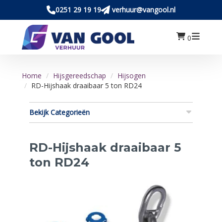
0251 29 19 19
verhuur@vangool.nl
0
Home
Hijsgereedschap
Hijsogen
RD-Hijshaak draaibaar 5 ton RD24
Bekijk Categorieën
RD-Hijshaak draaibaar 5
ton RD24