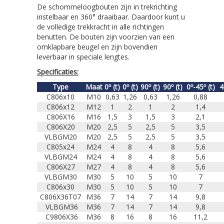
De schommeloogbouten zijn in trekrichting
instelbaar en 360° draaibaar. Daardoor kunt u
de volledige trekkracht in alle richtingen
benutten. De bouten zijn voorzien van een
omklapbare beugel en zijn bovendien
leverbaar in speciale lengtes.
Specificaties:
Type
Maat
0º (t)
0º (t)
90º (t)
90º (t)
0º-45º (t)
4
C806x10
M10
0,63
1,26
0,63
1,26
0,88
C806x12
M12
1
2
1
2
1,4
C806X16
M16
1,5
3
1,5
3
2,1
C806X20
M20
2,5
5
2,5
5
3,5
VLBGM20
M20
2,5
5
2,5
5
3,5
C805x24
M24
4
8
4
8
5,6
VLBGM24
M24
4
8
4
8
5,6
C806X27
M27
4
8
4
8
5,6
VLBGM30
M30
5
10
5
10
7
C806x30
M30
5
10
5
10
7
C806X36T07
M36
7
14
7
14
9,8
VLBGM36
M36
7
14
7
14
9,8
C9806X36
M36
8
16
8
16
11,2