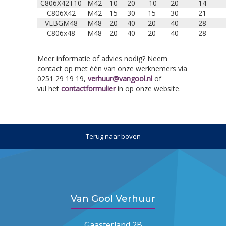
C806X42T10
M42
10
20
10
20
14
C806X42
M42
15
30
15
30
21
VLBGM48
M48
20
40
20
40
28
C806x48
M48
20
40
20
40
28
Meer informatie of advies nodig? Neem
contact op met één van onze werknemers via
0251 29 19 19,
verhuur@vangool.nl
of
vul het
contactformulier
in op onze website.
Terug naar boven
Van Gool Verhuur
Gaasterland 2B