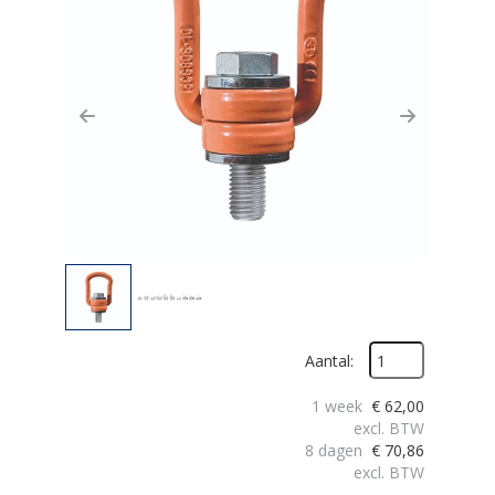
Previous
Next
Aantal:
1 week
€
62,00
excl. BTW
8 dagen
€
70,86
excl. BTW