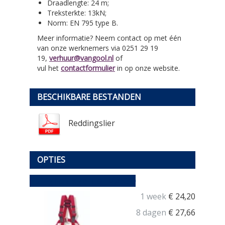
Draadlengte: 24 m;
Treksterkte: 13kN;
Norm: EN 795 type B.
Meer informatie? Neem contact op met één
van onze werknemers via 0251 29 19
19,
verhuur@vangool.nl
of
vul het
contactformulier
in op onze website.
BESCHIKBARE BESTANDEN
Reddingslier
OPTIES
Veiligheidsgordel MAS30
1 week
€
24,20
8 dagen
€
27,66