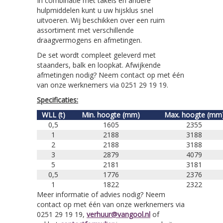
In combinatie met takels en andere
hulpmiddelen kunt u uw hijsklus snel
uitvoeren. Wij beschikken over een ruim
assortiment met verschillende
draagvermogens en afmetingen.
De set wordt compleet geleverd met
staanders, balk en loopkat. Afwijkende
afmetingen nodig? Neem contact op met één
van onze werknemers via 0251 29 19 19.
Specificaties:
WLL (t)
Min. hoogte (mm)
Max. hoogte (mm
0,5
1605
2355
1
2188
3188
2
2188
3188
3
2879
4079
5
2181
3181
0,5
1776
2376
1
1822
2322
Meer informatie of advies nodig? Neem
contact op met één van onze werknemers via
0251 29 19 19,
verhuur@vangool.nl
of