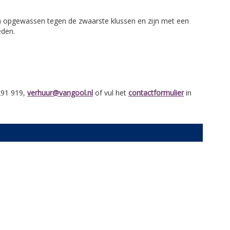
jn opgewassen tegen de zwaarste klussen en zijn met een
eden.
291 919,
verhuur@vangool.nl
of vul het
contactformulier
in