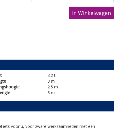
In Winkelwagen
t
3.2 t
gte
3 m
ingshoogte
2.5 m
lengte
3 m
akel iets voor u, voor zware werkzaamheden met een