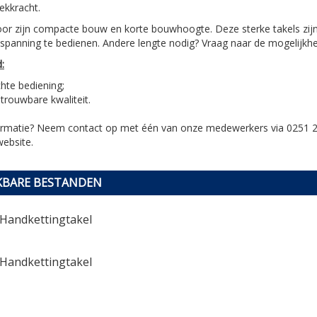
rekkracht.
oor zijn compacte bouw en korte bouwhoogte. Deze sterke takels zi
nspanning te bedienen. Andere lengte nodig? Vraag naar de mogelijkh
:
chte bediening;
trouwbare kwaliteit.
ormatie? Neem contact op met één van onze medewerkers via 0251 
ebsite.
KBARE BESTANDEN
Handkettingtakel
Handkettingtakel