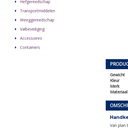
Hefgereedschap
Transportmiddelen
Weeggereedschap
Valbeveiliging
Accessoires
Containers
PRODUC
Gewicht
Kleur
Merk
Materiaal
OMSCHR
Handket
Van plan 