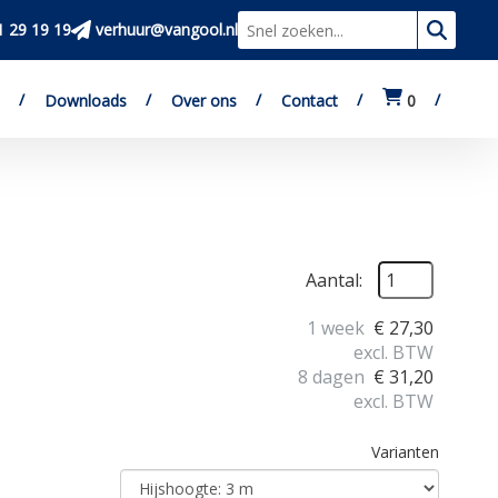
1 29 19 19
verhuur@vangool.nl
Zoeken
Downloads
Over ons
Contact
0
Aantal:
1 week
€
27,30
excl. BTW
8 dagen
€
31,20
excl. BTW
Varianten