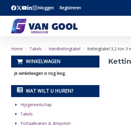
Inloggen
Registreren
Bezoek onze facebook pagina
Bezoek onze twitter x pagina
Bezoek onze youtube pagina
Bezoek onze linkedin pagina
Bezoek onze instagram pagina
Home
Takels
Handkettingtakel
Kettingtakel 3,2 ton 3 
Kettin
WINKELWAGEN
Je winkelwagen is nog leeg.
WAT WILT U HUREN?
Hijsgereedschap
Takels
Portaalkranen & driepoten