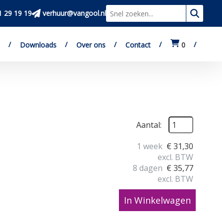
1 29 19 19
verhuur@vangool.nl
Zoeken
Downloads
Over ons
Contact
0
Aantal:
1 week
€
31,30
excl. BTW
8 dagen
€
35,77
excl. BTW
In Winkelwagen