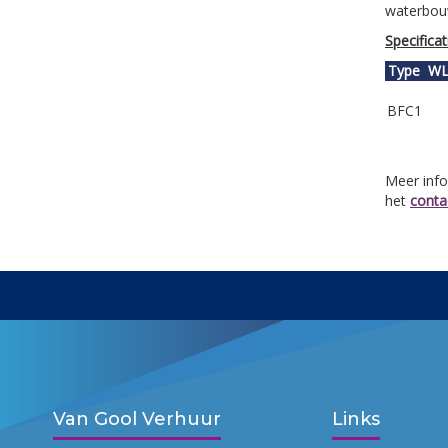
waterbou
Specificat
Type
WLL
BFC1
Meer info
het
conta
Van Gool Verhuur
Links