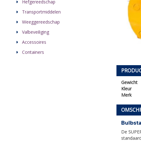
Hefgereedschap
Transportmiddelen
Weeggereedschap
Valbeveiliging
Accessoires
Containers
PRODUC
Gewicht
Kleur
Merk
OMSCHR
Bulbst
De SUPERC
standaard