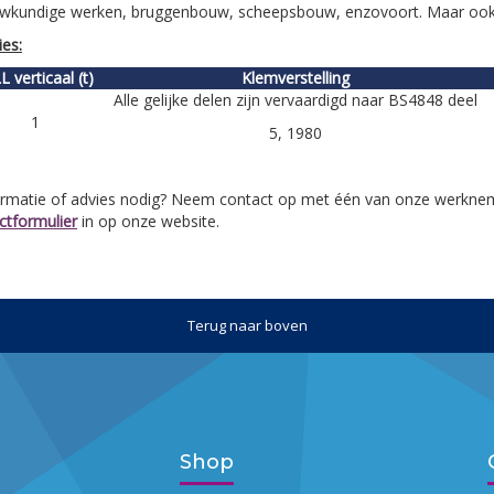
wkundige werken, bruggenbouw, scheepsbouw, enzovoort. Maar ook 
ies:
 verticaal (t)
Klemverstelling
Alle gelijke delen zijn vervaardigd naar BS4848 deel
1
5, 1980
rmatie of advies nodig? Neem contact op met één van onze werknem
ctformulier
in op onze website.
Terug naar boven
Shop