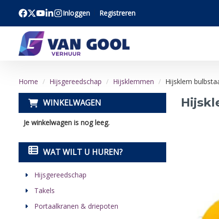
Inloggen
Registreren
Bezoek onze facebook pagina
Bezoek onze twitter x pagina
Bezoek onze youtube pagina
Bezoek onze linkedin pagina
Bezoek onze instagram pagina
Home
Hijsgereedschap
Hijsklemmen
Hijsklem bulbstaa
Hijskl
WINKELWAGEN
Je winkelwagen is nog leeg.
WAT WILT U HUREN?
Hijsgereedschap
Takels
Portaalkranen & driepoten