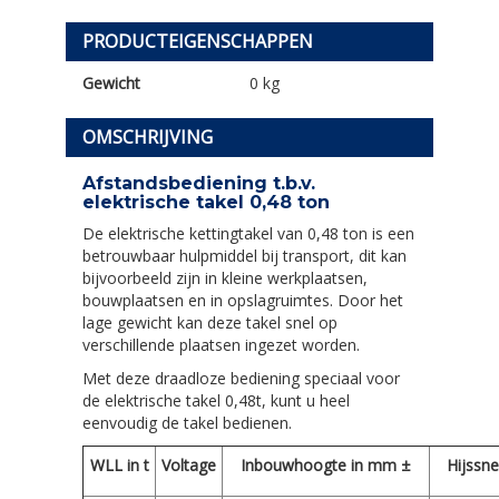
PRODUCTEIGENSCHAPPEN
Gewicht
0 kg
OMSCHRIJVING
Afstandsbediening t.b.v.
elektrische takel 0,48 ton
De elektrische kettingtakel van 0,48 ton is een
betrouwbaar hulpmiddel bij transport, dit kan
bijvoorbeeld zijn in kleine werkplaatsen,
bouwplaatsen en in opslagruimtes. Door het
lage gewicht kan deze takel snel op
verschillende plaatsen ingezet worden.
Met deze draadloze bediening speciaal voor
de elektrische takel 0,48t, kunt u heel
eenvoudig de takel bedienen.
WLL in t
Voltage
Inbouwhoogte in mm ±
Hijssn