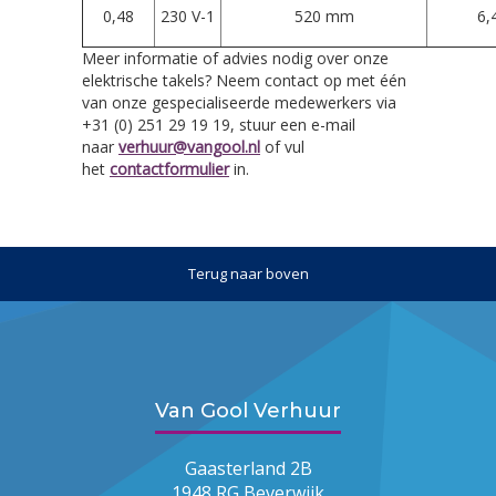
0,48
230 V-1
520 mm
6,
Meer informatie of advies nodig over onze
elektrische takels? Neem contact op met één
van onze gespecialiseerde medewerkers via
+31 (0) 251 29 19 19, stuur een e-mail
naar
verhuur@vangool.nl
of vul
het
contactformulier
in.
Terug naar boven
Van Gool Verhuur
Gaasterland 2B
1948 RG Beverwijk